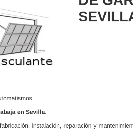
DE GAR
SEVILL
utomatismos.
baja en Sevilla
.
abricación, instalación, reparación y mantenimie