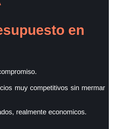
A
esupuesto en
compromiso.
cios muy competitivos sin mermar
ados, realmente economicos.