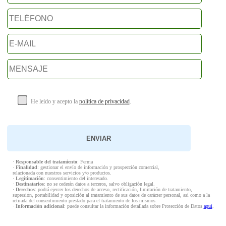
He leído y acepto la
política de privacidad
.
·
Responsable del tratamiento
: Ferma
·
Finalidad
: gestionar el envío de información y prospección comercial,
relacionada con nuestros servicios y/o productos.
·
Legitimación
: consentimiento del interesado.
·
Destinatarios
: no se cederán datos a terceros, salvo obligación legal.
·
Derechos
: podrá ejercer los derechos de acceso, rectificación, limitación de tratamiento,
supresión, portabilidad y oposición al tratamiento de sus datos de carácter personal, así como a la
retirada del consentimiento prestado para el tratamiento de los mismos.
·
Información adicional
: puede consultar la información detallada sobre Protección de Datos
aquí
.