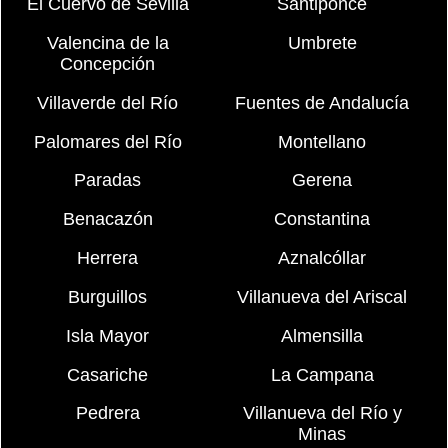
El Cuervo de Sevilla
Santiponce
Valencina de la
Umbrete
Concepción
Villaverde del Río
Fuentes de Andalucía
Palomares del Río
Montellano
Paradas
Gerena
Benacazón
Constantina
Herrera
Aznalcóllar
Burguillos
Villanueva del Ariscal
Isla Mayor
Almensilla
Casariche
La Campana
Pedrera
Villanueva del Río y
Minas