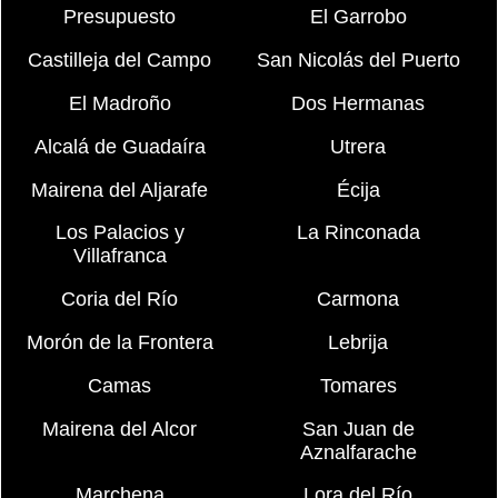
Presupuesto
El Garrobo
Castilleja del Campo
San Nicolás del Puerto
El Madroño
Dos Hermanas
Alcalá de Guadaíra
Utrera
Mairena del Aljarafe
Écija
Los Palacios y
La Rinconada
Villafranca
Coria del Río
Carmona
Morón de la Frontera
Lebrija
Camas
Tomares
Mairena del Alcor
San Juan de
Aznalfarache
Marchena
Lora del Río