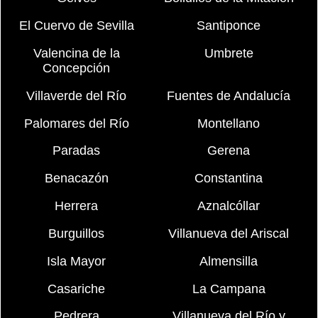
El Cuervo de Sevilla
Santiponce
Valencina de la
Umbrete
Concepción
Villaverde del Río
Fuentes de Andalucía
Palomares del Río
Montellano
Paradas
Gerena
Benacazón
Constantina
Herrera
Aznalcóllar
Burguillos
Villanueva del Ariscal
Isla Mayor
Almensilla
Casariche
La Campana
Pedrera
Villanueva del Río y