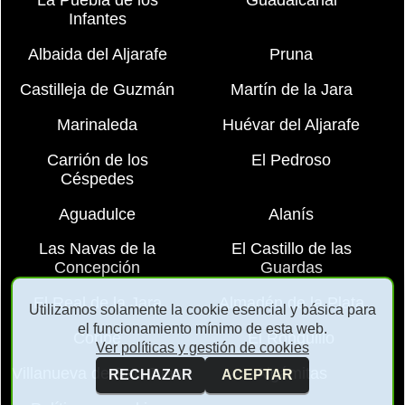
La Puebla de los
Guadalcanal
Infantes
Albaida del Aljarafe
Pruna
Castilleja de Guzmán
Martín de la Jara
Marinaleda
Huévar del Aljarafe
Carrión de los
El Pedroso
Céspedes
Aguadulce
Alanís
Las Navas de la
El Castillo de las
Concepción
Guardas
El Real de la Jara
Almadén de la Plata
Utilizamos solamente la cookie esencial y básica para
el funcionamiento mínimo de esta web.
Coripe
El Ronquillo
Ver políticas y gestión de cookies
Villanueva de San Juan
Algámitas
RECHAZAR
ACEPTAR