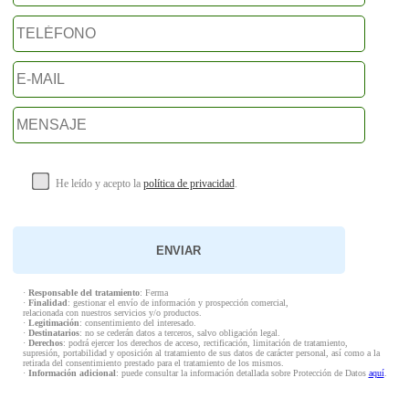
He leído y acepto la
política de privacidad
.
·
Responsable del tratamiento
: Ferma
·
Finalidad
: gestionar el envío de información y prospección comercial,
relacionada con nuestros servicios y/o productos.
·
Legitimación
: consentimiento del interesado.
·
Destinatarios
: no se cederán datos a terceros, salvo obligación legal.
·
Derechos
: podrá ejercer los derechos de acceso, rectificación, limitación de tratamiento,
supresión, portabilidad y oposición al tratamiento de sus datos de carácter personal, así como a la
retirada del consentimiento prestado para el tratamiento de los mismos.
·
Información adicional
: puede consultar la información detallada sobre Protección de Datos
aquí
.