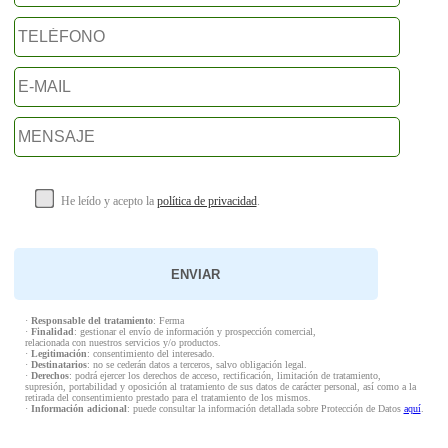
He leído y acepto la
política de privacidad
.
·
Responsable del tratamiento
: Ferma
·
Finalidad
: gestionar el envío de información y prospección comercial,
relacionada con nuestros servicios y/o productos.
·
Legitimación
: consentimiento del interesado.
·
Destinatarios
: no se cederán datos a terceros, salvo obligación legal.
·
Derechos
: podrá ejercer los derechos de acceso, rectificación, limitación de tratamiento,
supresión, portabilidad y oposición al tratamiento de sus datos de carácter personal, así como a la
retirada del consentimiento prestado para el tratamiento de los mismos.
·
Información adicional
: puede consultar la información detallada sobre Protección de Datos
aquí
.