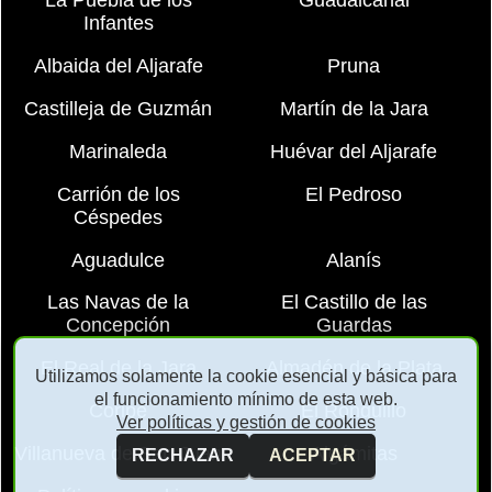
La Puebla de los
Guadalcanal
Infantes
Albaida del Aljarafe
Pruna
Castilleja de Guzmán
Martín de la Jara
Marinaleda
Huévar del Aljarafe
Carrión de los
El Pedroso
Céspedes
Aguadulce
Alanís
Las Navas de la
El Castillo de las
Concepción
Guardas
El Real de la Jara
Almadén de la Plata
Utilizamos solamente la cookie esencial y básica para
el funcionamiento mínimo de esta web.
Coripe
El Ronquillo
Ver políticas y gestión de cookies
Villanueva de San Juan
Algámitas
RECHAZAR
ACEPTAR