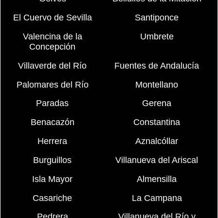
El Cuervo de Sevilla
Santiponce
Valencina de la
Umbrete
Concepción
Villaverde del Río
Fuentes de Andalucía
Palomares del Río
Montellano
Paradas
Gerena
Benacazón
Constantina
Herrera
Aznalcóllar
Burguillos
Villanueva del Ariscal
Isla Mayor
Almensilla
Casariche
La Campana
Pedrera
Villanueva del Río y