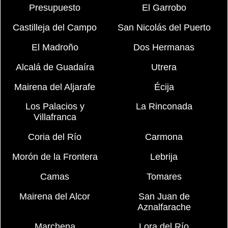
Presupuesto
El Garrobo
Castilleja del Campo
San Nicolás del Puerto
El Madroño
Dos Hermanas
Alcalá de Guadaíra
Utrera
Mairena del Aljarafe
Écija
Los Palacios y
La Rinconada
Villafranca
Coria del Río
Carmona
Morón de la Frontera
Lebrija
Camas
Tomares
Mairena del Alcor
San Juan de
Aznalfarache
Marchena
Lora del Río